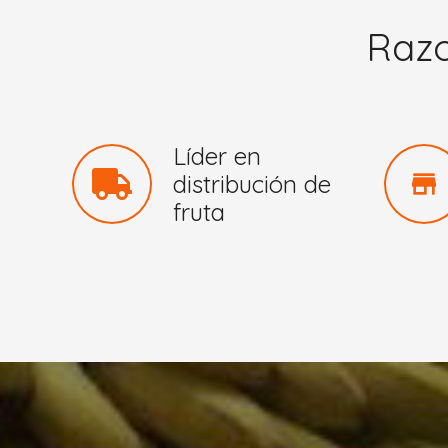
Razo
Líder en
store
distribución de
fruta