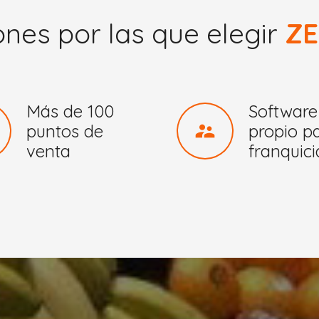
nes por las que elegir
ZE
Más de 100
Software
supervisor_account
puntos de
propio p
venta
franquic